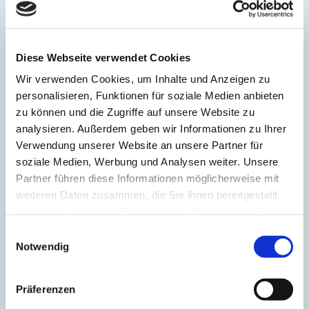
Unser Experten-Team als Ansprechpartner
Diese Webseite verwendet Cookies
Abstimmung: quartalsweise
Wir verwenden Cookies, um Inhalte und Anzeigen zu
personalisieren, Funktionen für soziale Medien anbieten
zu können und die Zugriffe auf unsere Website zu
umfangreiche Basis-Websiteanalyse
analysieren. Außerdem geben wir Informationen zu Ihrer
Verwendung unserer Website an unsere Partner für
soziale Medien, Werbung und Analysen weiter. Unsere
Konkurrenzanalyse
Partner führen diese Informationen möglicherweise mit
weiteren Daten zusammen, die Sie ihnen bereitgestellt
haben oder die sie im Rahmen Ihrer Nutzung der Dienste
Erstellung von bis zu 18 SEO/GEO-Texten für Ihre
gesammelt haben.
Einwilligungsauswahl
Website
Notwendig
Erstellung von bis zu 18 Landingpages für Ihre
Präferenzen
Website