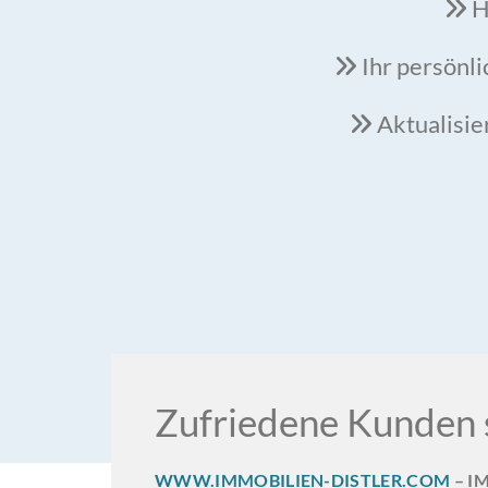
H

Ihr persönli

Aktualisie

Zufriedene Kunden s
WWW.IMMOBILIEN-DISTLER.COM
– I